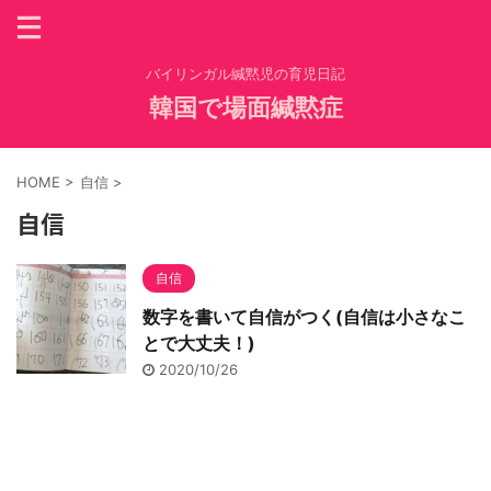
バイリンガル緘黙児の育児日記
韓国で場面緘黙症
HOME
>
自信
>
自信
自信
数字を書いて自信がつく(自信は小さなこ
とで大丈夫！)
2020/10/26