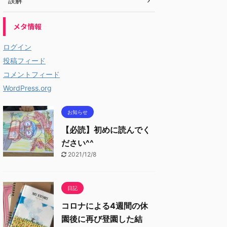
誤解
メタ情報
ログイン
投稿フィード
コメントフィード
WordPress.org
お知らせ
【必読】初めに読んでく
ださい^^
2021/12/8
日記
コロナによる4週間の休
園後に再び登園した結