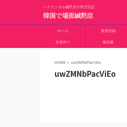
バイリンガル緘黙児の育児日記
韓国で場面緘黙症
ホーム
新規登録
友達作り
掲示板
HOME
>
uwZMNbPacViEo
uwZMNbPacViEo