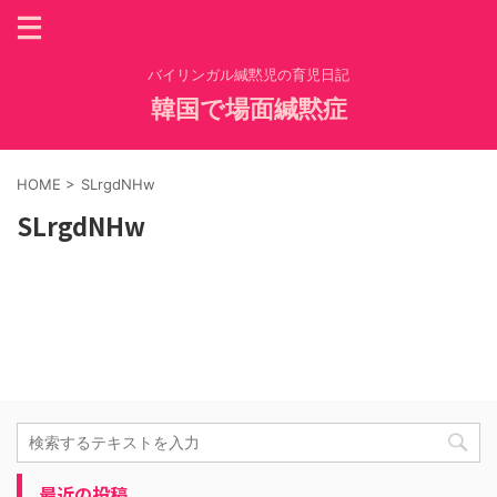
バイリンガル緘黙児の育児日記
韓国で場面緘黙症
HOME
>
SLrgdNHw
SLrgdNHw
最近の投稿