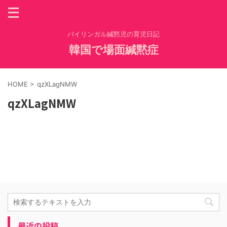
バイリンガル緘黙児の育児日記
韓国で場面緘黙症
HOME
>
qzXLagNMW
qzXLagNMW
最近の投稿