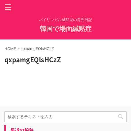
バイリンガル緘黙児の育児日記
韓国で場面緘黙症
HOME
>
qxpamgEQlsHCzZ
qxpamgEQlsHCzZ
最近の投稿