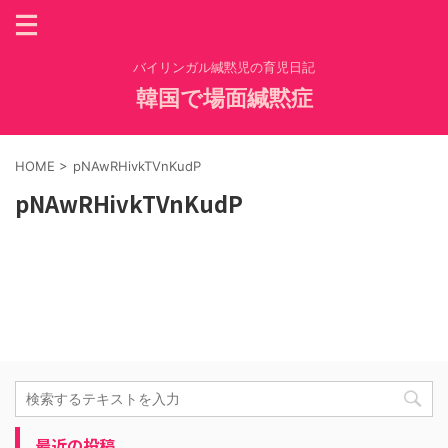
バイリンガル緘黙児の育児日記
韓国で場面緘黙症
HOME
>
pNAwRHivkTVnKudP
pNAwRHivkTVnKudP
最近の投稿