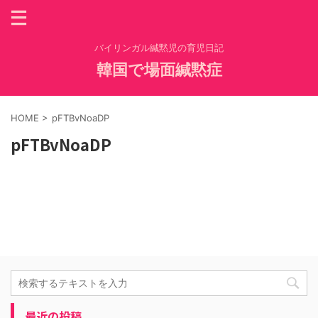
バイリンガル緘黙児の育児日記
韓国で場面緘黙症
HOME
>
pFTBvNoaDP
pFTBvNoaDP
最近の投稿