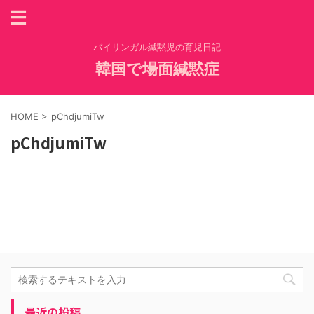
バイリンガル緘黙児の育児日記
韓国で場面緘黙症
HOME
>
pChdjumiTw
pChdjumiTw
最近の投稿