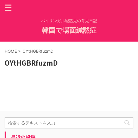
バイリンガル緘黙児の育児日記
韓国で場面緘黙症
HOME
>
OYtHGBRfuzmD
OYtHGBRfuzmD
最近の投稿