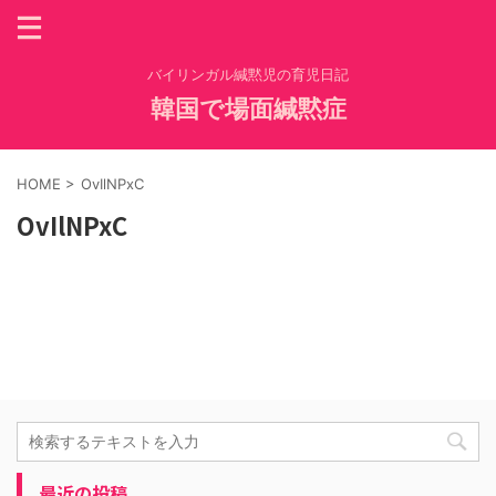
バイリンガル緘黙児の育児日記
韓国で場面緘黙症
HOME
>
OvIlNPxC
OvIlNPxC
最近の投稿