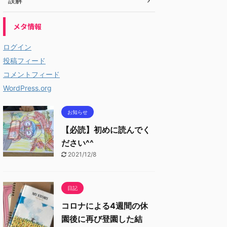
誤解
メタ情報
ログイン
投稿フィード
コメントフィード
WordPress.org
お知らせ
【必読】初めに読んでく
ださい^^
2021/12/8
日記
コロナによる4週間の休
園後に再び登園した結