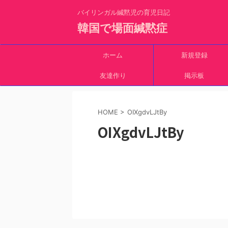
バイリンガル緘黙児の育児日記
韓国で場面緘黙症
ホーム
新規登録
友達作り
掲示板
HOME
>
OIXgdvLJtBy
OIXgdvLJtBy