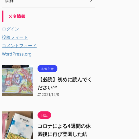
誤解
メタ情報
ログイン
投稿フィード
コメントフィード
WordPress.org
お知らせ
【必読】初めに読んでく
ださい^^
2021/12/8
日記
コロナによる4週間の休
園後に再び登園した結