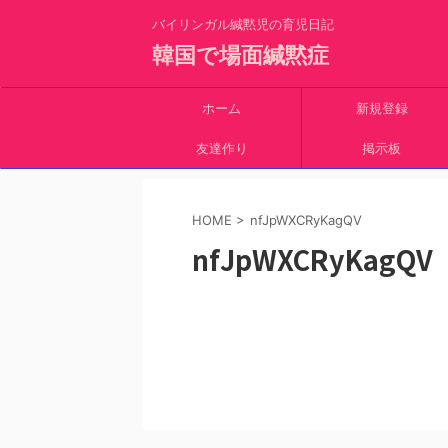
バイリンガル緘黙児の育児日記
韓国で場面緘黙症
ホーム
新規登録
友達作り
掲示板
HOME
>
nfJpWXCRyKagQV
nfJpWXCRyKagQV