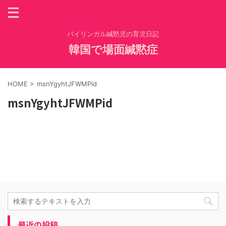
バイリンガル緘黙児の育児日記
韓国で場面緘黙症
HOME
>
msnYgyhtJFWMPid
msnYgyhtJFWMPid
最近の投稿