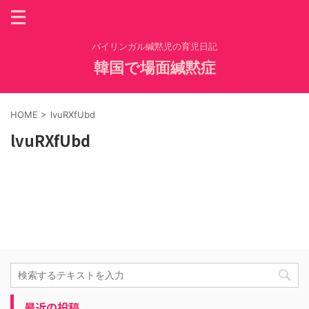
バイリンガル緘黙児の育児日記
韓国で場面緘黙症
HOME
>
lvuRXfUbd
lvuRXfUbd
最近の投稿