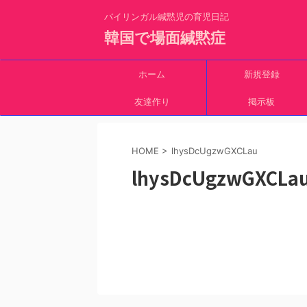
バイリンガル緘黙児の育児日記
韓国で場面緘黙症
ホーム
新規登録
友達作り
掲示板
HOME
>
lhysDcUgzwGXCLau
lhysDcUgzwGXCLa