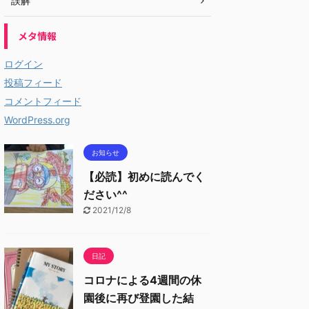
誤解
メタ情報
ログイン
投稿フィード
コメントフィード
WordPress.org
お知らせ
【必読】初めに読んでく
ださい^^
2021/12/8
日記
コロナによる4週間の休
園後に再び登園した結