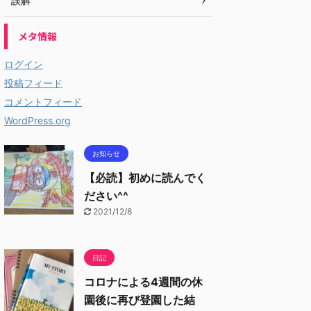
誤解
メタ情報
ログイン
投稿フィード
コメントフィード
WordPress.org
お知らせ
【必読】初めに読んでく
ださい^^
2021/12/8
日記
コロナによる4週間の休
園後に再び登園した結