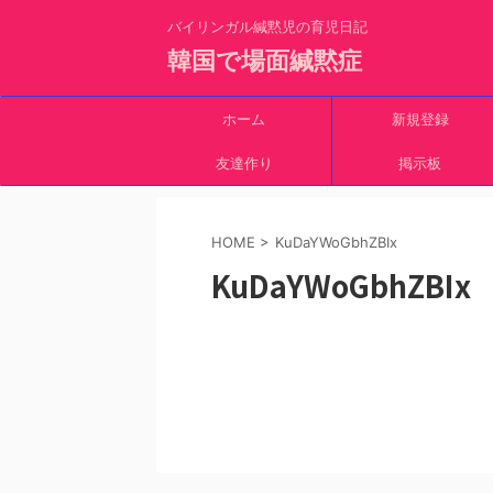
バイリンガル緘黙児の育児日記
韓国で場面緘黙症
ホーム
新規登録
友達作り
掲示板
HOME
>
KuDaYWoGbhZBIx
KuDaYWoGbhZBIx