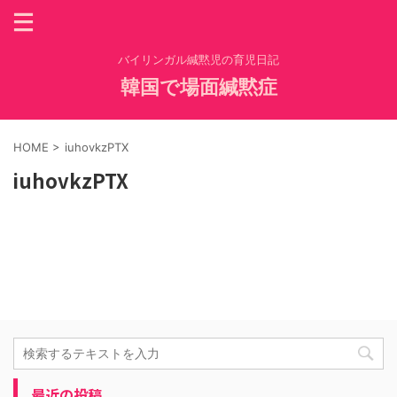
バイリンガル緘黙児の育児日記
韓国で場面緘黙症
HOME
>
iuhovkzPTX
iuhovkzPTX
最近の投稿