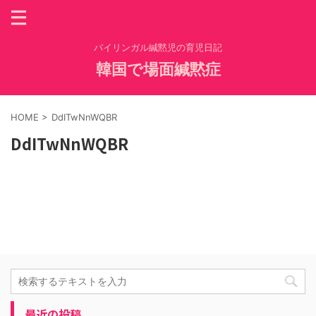
バイリンガル緘黙児の育児日記
韓国で場面緘黙症
HOME
>
DdITwNnWQBR
DdITwNnWQBR
最近の投稿