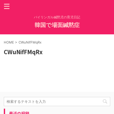
バイリンガル緘黙児の育児日記
韓国で場面緘黙症
HOME
>
CWuNifFMqRx
CWuNifFMqRx
最近の投稿