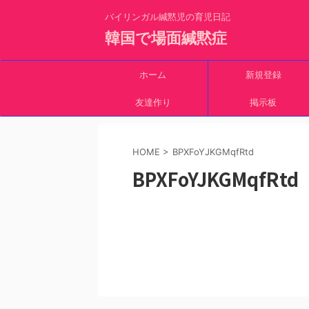
バイリンガル緘黙児の育児日記
韓国で場面緘黙症
ホーム
新規登録
友達作り
掲示板
HOME
>
BPXFoYJKGMqfRtd
BPXFoYJKGMqfRtd