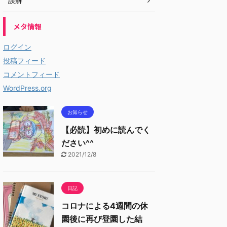
誤解
メタ情報
ログイン
投稿フィード
コメントフィード
WordPress.org
お知らせ
【必読】初めに読んでく
ださい^^
2021/12/8
日記
コロナによる4週間の休
園後に再び登園した結