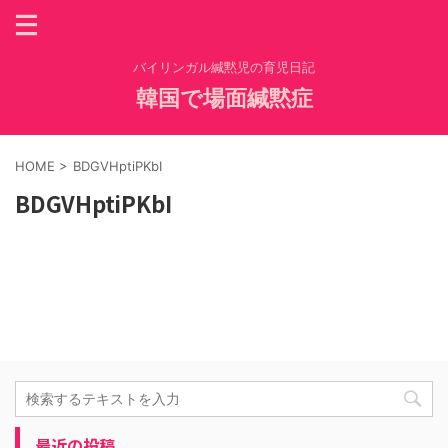
バイリンガル緘黙児の育児日記
韓国で場面緘黙症
HOME
>
BDGVHptiPKbI
BDGVHptiPKbI
最近の投稿