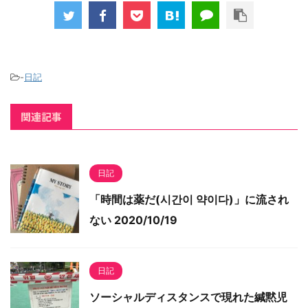
-
日記
関連記事
日記
「時間は薬だ(시간이 약이다)」に流され
ない 2020/10/19
日記
ソーシャルディスタンスで現れた緘黙児